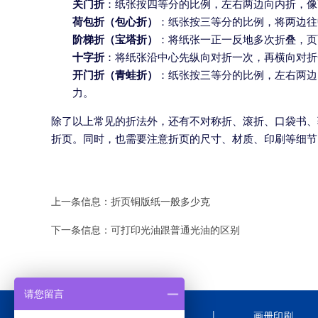
关门折
：纸张按四等分的比例，左右两边向内折，像
荷包折（包心折）
：纸张按三等分的比例，将两边往
阶梯折（宝塔折）
：将纸张一正一反地多次折叠，页
十字折
：将纸张沿中心先纵向对折一次，再横向对折
开门折（青蛙折）
：纸张按三等分的比例，左右两边
力。
除了以上常见的折法外，还有不对称折、滚折、口袋书、
折页。同时，也需要注意折页的尺寸、材质、印刷等细节
上一条信息：
折页铜版纸一般多少克
下一条信息：
可打印光油跟普通光油的区别
请您留言
|
首页
画册印刷